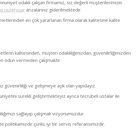
nuniyet odaklı çalışan firmamız, siz değerli müşterilerimizin
 rezervuar
arızalarınız giderilmektedir.
metlerinden en çok yararlanan firma olarak kalitesine kalite
metlerin kalitesinden, müşteri odaklılığımızdan, güvenilirliğimizden
en ödün vermeden çalışmaktır.
 güvenirliliği ve gelişmeye açık olan yapıdayız.
yetini sürekli geliştirmekteyiz ayrıca tecrübeli ustalar ile
mlılığımızı sağlayıp çalışmak vizyonumuzdur
 politikamızdır çünkü iyi bir servis referansımızdır.