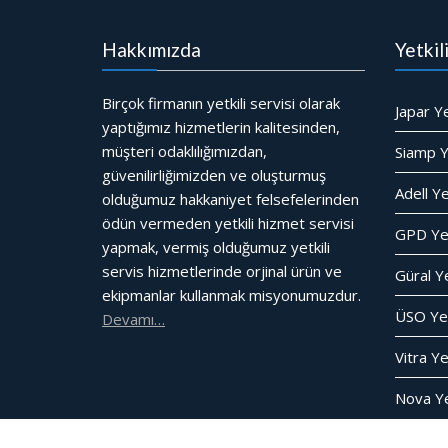
Hakkımızda
Yetkil
Birçok firmanın yetkili servisi olarak
Japar Ye
yaptığımız hizmetlerin kalitesinden,
müşteri odaklılığımızdan,
Siamp Ye
güvenilirliğimizden ve oluşturmuş
Adell Ye
olduğumuz hakkaniyet felsefelerinden
ödün vermeden yetkili hizmet servisi
GPD Yet
yapmak, vermiş olduğumuz yetkili
servis hizmetlerinde orjinal ürün ve
Güral Ye
ekipmanlar kullanmak misyonumuzdur.
ÜSO Yet
Devamı…
Vitra Ye
Nova Yet