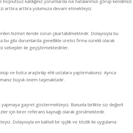
 hoşnutsuz kaldığınız yorumlarda ise hatalarımızı görüp kendimizi
zi arttıra arttıra yolumuza devam etmekteyiz.
erilen hizmet ileride sorun çıkartabilmektedir. Dolayısıyla bu
la bu gibi durumlarda genellikle üretici firma sürekli olarak
i sebepler ile geçiştirmektedirler.
ünüp ve bolca araştırılıp ehli ustalara yaptırmalısınız. Ayrıca
rmanız büyük önem taşımaktadır.
lük yapmaya gayret göstermekteyiz. Bununla birlikte s
iz değerli
ler için birer referans kaynağı olarak görülmektedir.
 Dolayısıyla en kaliteli bir işçilik ve titizlik ile uygulama