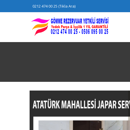
Skip
0212 474 00 25 (Tıkla Ara)
to
content