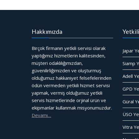
Hakkımızda
Yetkil
Birçok firmanın yetkili servisi olarak
Japar Ye
yaptığımız hizmetlerin kalitesinden,
müşteri odaklılığımızdan,
Siamp Ye
güvenilirliğimizden ve oluşturmuş
Adell Ye
olduğumuz hakkaniyet felsefelerinden
ödün vermeden yetkili hizmet servisi
GPD Yet
yapmak, vermiş olduğumuz yetkili
servis hizmetlerinde orjinal ürün ve
Güral Ye
ekipmanlar kullanmak misyonumuzdur.
ÜSO Yet
Devamı…
Vitra Ye