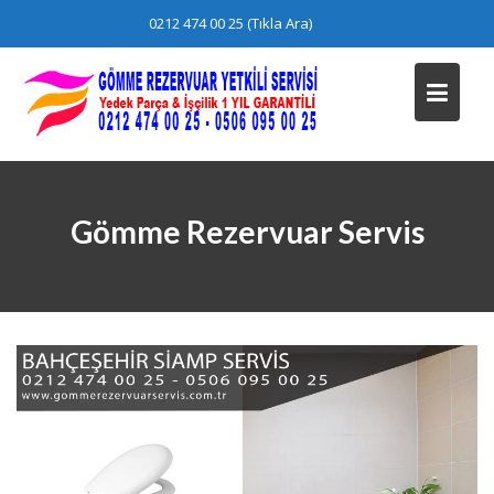
Skip
0212 474 00 25 (Tıkla Ara)
to
content
Gömme Rezervuar Servis