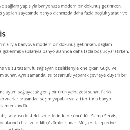
 ve sağlam yapısıyla banyonuza modern bir dokunuş getirirken,
ş yapıları sayesinde banyo alanınızda daha fazla boşluk yaratır ve
is
arımlarıyla banyoya modern bir dokunuş getirirken, sağlam
ne gizlenmiş yapılarıyla banyo alanında daha fazla boşluk yaratırken,
ve su tasarrufu sağlayan özellikleriyle öne çıkar. Güçlü ve
im sunar. Aynı zamanda, su tasarrufu yaparak çevreye duyarlı bir
rına uyum sağlayacak geniş bir ürün yelpazesi sunar. Farklı
rvuarlar arasından seçim yapabilirsiniz. Her türlü banyo
mak mümkündür.
atış sonrası destek hizmetlerinde de öncüdür. Siamp Servis,
ularında hızlı ve etkili çözümler sunar. Müşteri taleplerine
 iş ortağıdır.