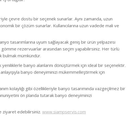
leriyle çevre dostu bir seçenek sunarlar. Aynı zamanda, uzun
onomik bir çözüm sunarlar. Kullanıcılarına uzun vadede mali ve
e banyo tasarımlarına uyum sağlayacak geniş bir ürün yelpazesi
da gömme rezervuarlar arasından seçim yapabilirsiniz. Her türlü
ek bulmak mümkündür.
jik yeniliklerle banyo alanlarını dönüştürmek için ideal bir seçenektir.
anlayışıyla banyo deneyiminizi mükemmelleştirmek için
nım kolaylığı gibi özellikleriyle banyo tasarımında vazgeçilmez bir
mnuniyetini ön planda tutarak banyo deneyiminizi
 ziyaret edebilirsiniz.
www.siampservis.com