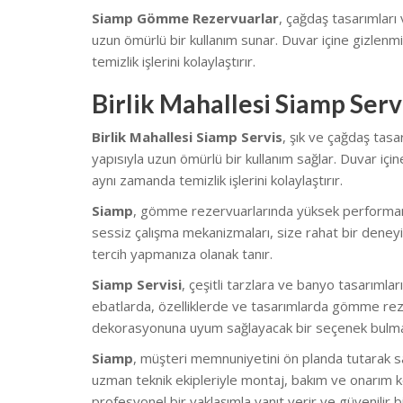
Siamp Gömme Rezervuarlar
, çağdaş tasarımları
uzun ömürlü bir kullanım sunar. Duvar içine gizlenmi
temizlik işlerini kolaylaştırır.
Birlik Mahallesi Siamp Serv
Birlik Mahallesi Siamp Servis
, şık ve çağdaş tas
yapısıyla uzun ömürlü bir kullanım sağlar. Duvar içi
aynı zamanda temizlik işlerini kolaylaştırır.
Siamp
, gömme rezervuarlarında yüksek performans 
sessiz çalışma mekanizmaları, size rahat bir deney
tercih yapmanıza olanak tanır.
Siamp Servisi
, çeşitli tarzlara ve banyo tasarımla
ebatlarda, özelliklerde ve tasarımlarda gömme reze
dekorasyonuna uyum sağlayacak bir seçenek bul
Siamp
, müşteri memnuniyetini ön planda tutarak s
uzman teknik ekipleriyle montaj, bakım ve onarım kon
profesyonel bir yaklaşımla yanıt verir ve güvenilir bir