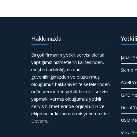
Hakkımızda
Yetkil
Birçok firmanın yetkili servisi olarak
Japar Ye
yaptığımız hizmetlerin kalitesinden,
müşteri odaklılığımızdan,
Siamp Ye
güvenilirliğimizden ve oluşturmuş
Adell Ye
olduğumuz hakkaniyet felsefelerinden
ödün vermeden yetkili hizmet servisi
GPD Yet
yapmak, vermiş olduğumuz yetkili
servis hizmetlerinde orjinal ürün ve
Güral Ye
ekipmanlar kullanmak misyonumuzdur.
ÜSO Yet
Devamı…
Vitra Ye