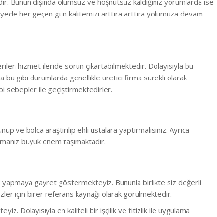
adır. Bunun dışında olumsuz ve hoşnutsuz kaldığınız yorumlarda ise
yede her geçen gün kalitemizi arttıra arttıra yolumuza devam
erilen hizmet ileride sorun çıkartabilmektedir. Dolayısıyla bu
la bu gibi durumlarda genellikle üretici firma sürekli olarak
i sebepler ile geçiştirmektedirler.
ünüp ve bolca araştırılıp ehli ustalara yaptırmalısınız. Ayrıca
rmanız büyük önem taşımaktadır.
lük yapmaya gayret göstermekteyiz. Bununla birlikte s
iz değerli
ler için birer referans kaynağı olarak görülmektedir.
 Dolayısıyla en kaliteli bir işçilik ve titizlik ile uygulama