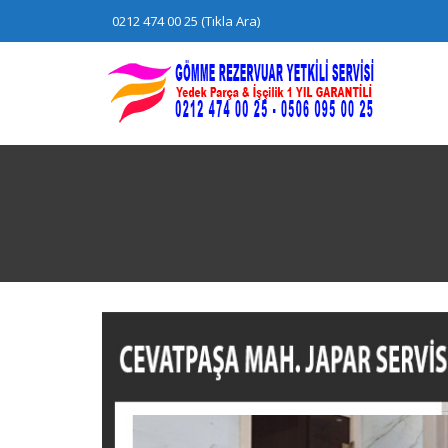
Skip
0212 474 00 25 (Tıkla Ara)
to
content