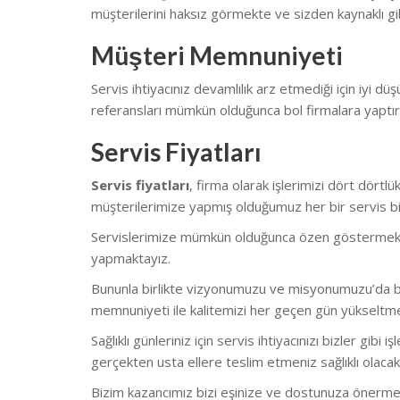
müşterilerini haksız görmekte ve sizden kaynaklı gib
Müşteri Memnuniyeti
Servis ihtiyacınız devamlılık arz etmediği için iyi düş
referansları mümkün olduğunca bol firmalara yaptı
Servis Fiyatları
Servis fiyatları
, firma olarak işlerimizi dört dört
müşterilerimize yapmış olduğumuz her bir servis biz
Servislerimize mümkün olduğunca özen göstermekteyiz.
yapmaktayız.
Bununla birlikte vizyonumuzu ve misyonumuzu’da bu
memnuniyeti ile kalitemizi her geçen gün yükseltm
Sağlıklı günleriniz için servis ihtiyacınızı bizler gi
gerçekten usta ellere teslim etmeniz sağlıklı olacakt
Bizim kazancımız bizi eşinize ve dostunuza önerme