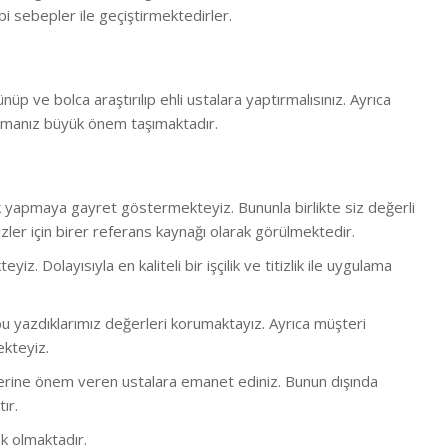
i sebepler ile geçiştirmektedirler.
ünüp ve bolca araştırılıp ehli ustalara yaptırmalısınız. Ayrıca
rmanız büyük önem taşımaktadır.
lük yapmaya gayret göstermekteyiz. Bununla birlikte s
iz değerli
ler için birer referans kaynağı olarak görülmektedir.
 Dolayısıyla en kaliteli bir işçilik ve titizlik ile uygulama
 yazdıklarımız değerleri korumaktayız. Ayrıca müşteri
ekteyiz.
bi işlerine önem veren ustalara emanet ediniz. Bunun dışında
ır.
k olmaktadır.