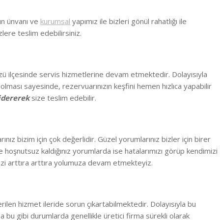
ın ünvanı ve
kurumsal
yapımız ile bizleri gönül rahatlığı ile
lere teslim edebilirsiniz.
zü ilçesinde
servis hizmetlerine devam etmektedir. Dolayısıyla
 olması sayesinde, rezervuarınızın keşfini hemen hızlıca yapabilir
gidererek
size teslim edebilir.
ız bizim için çok değerlidir. Güzel yorumlarınız bizler için birer
 hoşnutsuz kaldığınız yorumlarda ise hatalarımızı görüp kendimizi
zi arttıra arttıra yolumuza devam etmekteyiz.
erilen hizmet ileride sorun çıkartabilmektedir. Dolayısıyla bu
la bu gibi durumlarda genellikle üretici firma sürekli olarak