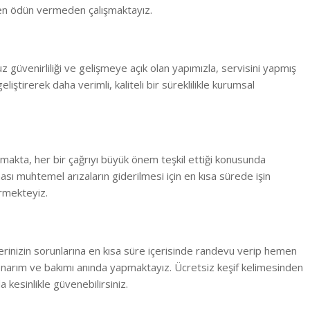
en ödün vermeden çalışmaktayız.
 güvenirliliği ve gelişmeye açık olan yapımızla, servisini yapmış
ştirerek daha verimli, kaliteli bir süreklilikle kurumsal
ışmakta, her bir çağrıyı büyük önem teşkil ettiği konusunda
ı muhtemel arızaların giderilmesi için en kısa sürede işin
rmekteyiz.
yerinizin sorunlarına en kısa süre içerisinde randevu verip hemen
narım ve bakımı anında yapmaktayız. Ücretsiz keşif kelimesinden
 kesinlikle güvenebilirsiniz.