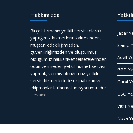
Hakkımızda
Yetkil
Birçok firmanın yetkili servisi olarak
Japar Ye
yaptığımız hizmetlerin kalitesinden,
müşteri odaklılığımızdan,
Siamp Ye
güvenilirliğimizden ve oluşturmuş
Adell Ye
olduğumuz hakkaniyet felsefelerinden
ödün vermeden yetkili hizmet servisi
GPD Yet
yapmak, vermiş olduğumuz yetkili
servis hizmetlerinde orjinal ürün ve
Güral Ye
ekipmanlar kullanmak misyonumuzdur.
ÜSO Yet
Devamı…
Vitra Ye
Nova Yet