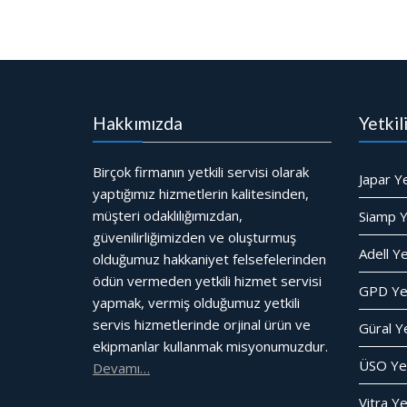
Hakkımızda
Yetkil
Birçok firmanın yetkili servisi olarak
Japar Ye
yaptığımız hizmetlerin kalitesinden,
müşteri odaklılığımızdan,
Siamp Ye
güvenilirliğimizden ve oluşturmuş
Adell Ye
olduğumuz hakkaniyet felsefelerinden
ödün vermeden yetkili hizmet servisi
GPD Yet
yapmak, vermiş olduğumuz yetkili
servis hizmetlerinde orjinal ürün ve
Güral Ye
ekipmanlar kullanmak misyonumuzdur.
ÜSO Yet
Devamı…
Vitra Ye