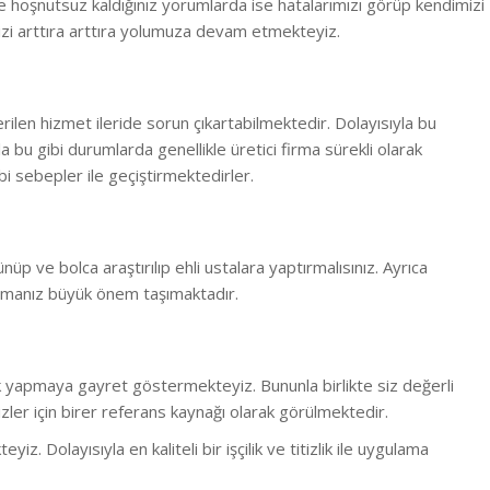
 hoşnutsuz kaldığınız yorumlarda ise hatalarımızı görüp kendimizi
zi arttıra arttıra yolumuza devam etmekteyiz.
erilen hizmet ileride sorun çıkartabilmektedir. Dolayısıyla bu
la bu gibi durumlarda genellikle üretici firma sürekli olarak
i sebepler ile geçiştirmektedirler.
ünüp ve bolca araştırılıp ehli ustalara yaptırmalısınız. Ayrıca
rmanız büyük önem taşımaktadır.
lük yapmaya gayret göstermekteyiz. Bununla birlikte s
iz değerli
ler için birer referans kaynağı olarak görülmektedir.
 Dolayısıyla en kaliteli bir işçilik ve titizlik ile uygulama