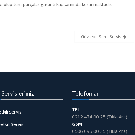
e olup tüm parçalar garanti kapsamında korunmaktadır.
Göztepe Serel Servis
i Servislerimiz
Telefonlar
TEL
tkili Servis
0212 474 00 25 (Tıkla Ara)
GSM
tkili Servis
0506 095 00 25 (Tıkla Ara)