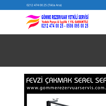
Skip
0212 474 00 25 (Tıkla Ara)
to
content