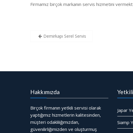
Firmamız birçok markanın servis hizmetini vermekt
Yazı
Demirkapı Serel Servis
gezinmesi
Hakkımızda
Yetkil
Birçok firmanın yetkili servisi olarak
Japar Ye
yaptığımız hizmetlerin kalitesinden,
müşteri odaklılığımızdan,
Siamp Ye
güvenilirliğimizden ve oluşturmuş