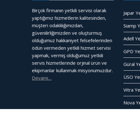
Birçok firmanın yetkili servisi olarak
Japar Ye
yaptığımız hizmetlerin kalitesinden,
müşteri odaklılığımızdan,
Siamp Ye
güvenilirliğimizden ve oluşturmuş
Adell Ye
olduğumuz hakkaniyet felsefelerinden
ödün vermeden yetkili hizmet servisi
GPD Yet
yapmak, vermiş olduğumuz yetkili
servis hizmetlerinde orjinal ürün ve
Güral Ye
ekipmanlar kullanmak misyonumuzdur.
ÜSO Yet
Devamı…
Vitra Ye
Nova Yet
© Tüm Hakları Saklıdır.
Web Tasarım Bakırköy Biliş