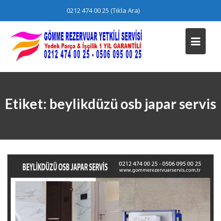
Skip
0212 474 00 25 (Tıkla Ara)
to
content
Etiket:
beylikdüzü osb japar servis