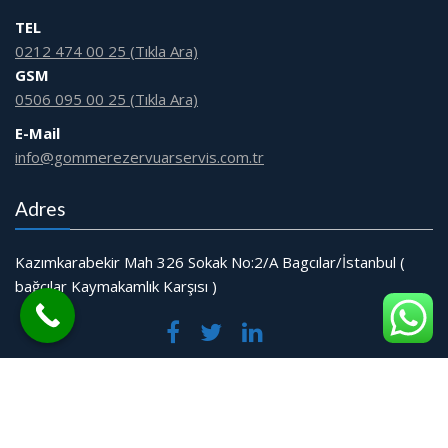
TEL
0212 474 00 25 (Tıkla Ara)
GSM
0506 095 00 25 (Tıkla Ara)
E-Mail
info@gommerezervuarservis.com.tr
Adres
Kazımkarabekir Mah 326 Sokak No:2/A Bagcılar/İstanbul (
bağcılar Kaymakamlık Karşısı )
© Tüm Hakları Saklıdır.
Web Tasarım Bakırköy Bilişim