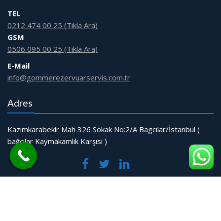
TEL
0212 474 00 25 (Tıkla Ara)
GSM
0506 095 00 25 (Tıkla Ara)
E-Mail
info@gommerezervuarservis.com.tr
Adres
Kazımkarabekir Mah 326 Sokak No:2/A Bagcılar/İstanbul (
bağcılar Kaymakamlık Karşısı )
© Tüm Hakları Saklıdır.
Web Tasarım Bakırköy Bilişim