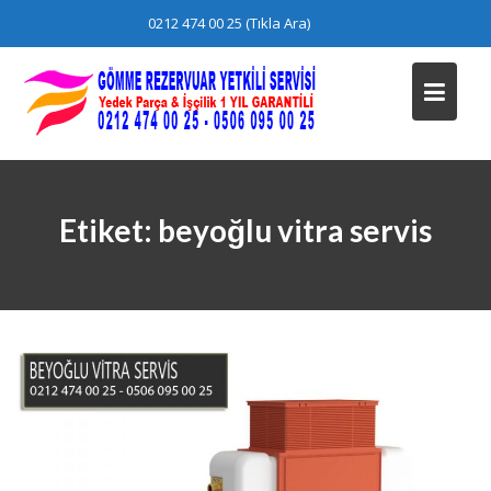
Skip
0212 474 00 25 (Tıkla Ara)
to
content
Etiket:
beyoğlu vitra servis