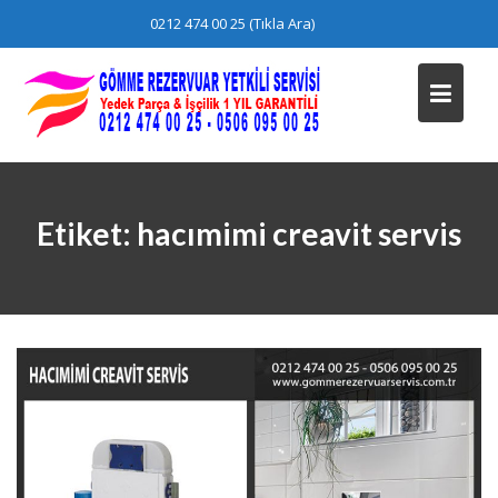
Skip
0212 474 00 25 (Tıkla Ara)
to
content
Etiket:
hacımimi creavit servis