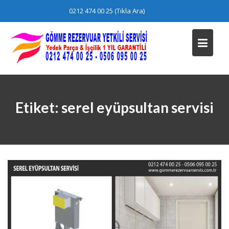
Skip
0212 474 00 25 (Tıkla Ara)
to
content
Etiket:
serel eyüpsultan servisi