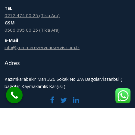
TEL
0212 474 00 25 (Tıkla Ara)
GSM
0506 095 00 25 (Tıkla Ara)
E-Mail
info@gommerezervuarservis.com.tr
Adres
Kazımkarabekir Mah 326 Sokak No:2/A Bagcılar/İstanbul (
bağcılar Kaymakamlık Karşısı )
© Tüm Hakları Saklıdır.
Web Tasarım Bakırköy Bilişim