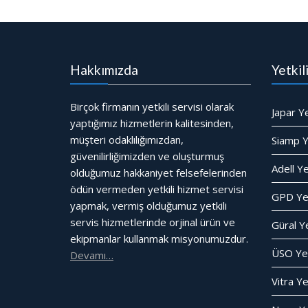
Hakkımızda
Yetkil
Birçok firmanın yetkili servisi olarak
Japar Ye
yaptığımız hizmetlerin kalitesinden,
müşteri odaklılığımızdan,
Siamp Ye
güvenilirliğimizden ve oluşturmuş
Adell Ye
olduğumuz hakkaniyet felsefelerinden
ödün vermeden yetkili hizmet servisi
GPD Yet
yapmak, vermiş olduğumuz yetkili
servis hizmetlerinde orjinal ürün ve
Güral Ye
ekipmanlar kullanmak misyonumuzdur.
ÜSO Yet
Devamı…
Vitra Ye