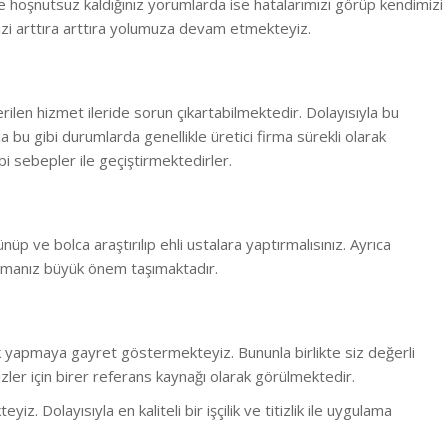
 hoşnutsuz kaldığınız yorumlarda ise hatalarımızı görüp kendimizi
zi arttıra arttıra yolumuza devam etmekteyiz.
erilen hizmet ileride sorun çıkartabilmektedir. Dolayısıyla bu
la bu gibi durumlarda genellikle üretici firma sürekli olarak
i sebepler ile geçiştirmektedirler.
ünüp ve bolca araştırılıp ehli ustalara yaptırmalısınız. Ayrıca
rmanız büyük önem taşımaktadır.
lük yapmaya gayret göstermekteyiz. Bununla birlikte s
iz değerli
ler için birer referans kaynağı olarak görülmektedir.
 Dolayısıyla en kaliteli bir işçilik ve titizlik ile uygulama