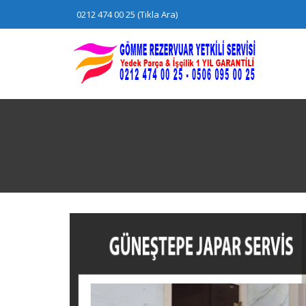
Skip
0212 474 00 25 (Tıkla Ara)
to
content