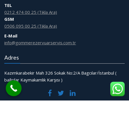
TEL
0212 474 00 25 (Tıkla Ara)
GSM
0506 095 00 25 (Tıkla Ara)
E-Mail
info@gommerezervuarservis.com.tr
Adres
Kazımkarabekir Mah 326 Sokak No:2/A Bagcılar/İstanbul (
bağcılar Kaymakamlık Karşısı )
© Tüm Hakları Saklıdır.
Web Tasarım Bakırköy Bilişim