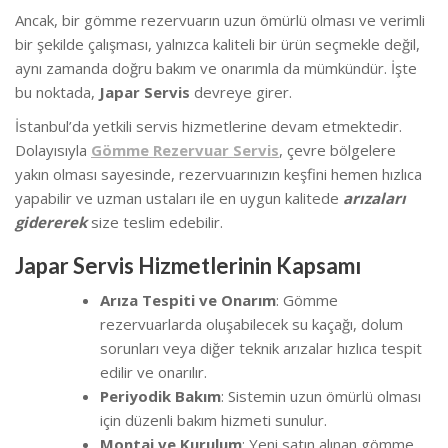
Ancak, bir gömme rezervuarın uzun ömürlü olması ve verimli
bir şekilde çalışması, yalnızca kaliteli bir ürün seçmekle değil,
aynı zamanda doğru bakım ve onarımla da mümkündür. İşte
bu noktada,
Japar Servis
devreye girer.
İstanbul’da yetkili servis hizmetlerine devam etmektedir.
Dolayısıyla
Gömme Rezervuar Servis
, çevre bölgelere
yakın olması sayesinde, rezervuarınızın keşfini hemen hızlıca
yapabilir ve uzman ustaları ile en uygun kalitede
arızaları
gidererek
size teslim edebilir.
Japar Servis Hizmetlerinin Kapsamı
Arıza Tespiti ve Onarım
: Gömme
rezervuarlarda oluşabilecek su kaçağı, dolum
sorunları veya diğer teknik arızalar hızlıca tespit
edilir ve onarılır.
Periyodik Bakım
: Sistemin uzun ömürlü olması
için düzenli bakım hizmeti sunulur.
Montaj ve Kurulum
: Yeni satın alınan gömme