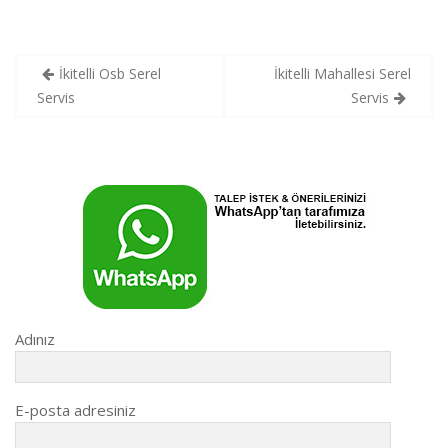
Yazı
İkitelli Osb Serel
İkitelli Mahallesi Serel
gezinmesi
Servis
Servis
Adınız
E-posta adresiniz