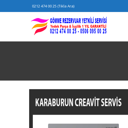
Skip
0212 474 00 25 (Tıkla Ara)
to
content