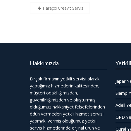
Yazı
Haraçcı Creavit Servis
gezinmesi
Hakkımızda
Yetkil
Birçok firmanın yetkili servisi olarak
Japar Ye
yaptığımız hizmetlerin kalitesinden,
müşteri odaklılığımızdan,
Siamp Ye
güvenilirliğimizden ve oluşturmuş
Adell Ye
olduğumuz hakkaniyet felsefelerinden
ödün vermeden yetkili hizmet servisi
GPD Yet
yapmak, vermiş olduğumuz yetkili
servis hizmetlerinde orjinal ürün ve
Güral Ye