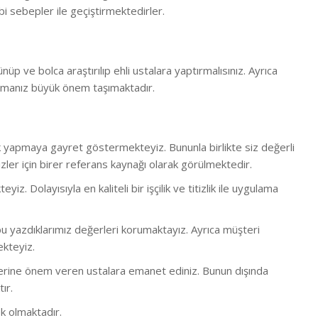
i sebepler ile geçiştirmektedirler.
ünüp ve bolca araştırılıp ehli ustalara yaptırmalısınız. Ayrıca
rmanız büyük önem taşımaktadır.
lük yapmaya gayret göstermekteyiz. Bununla birlikte s
iz değerli
ler için birer referans kaynağı olarak görülmektedir.
 Dolayısıyla en kaliteli bir işçilik ve titizlik ile uygulama
 yazdıklarımız değerleri korumaktayız. Ayrıca müşteri
ekteyiz.
bi işlerine önem veren ustalara emanet ediniz. Bunun dışında
ır.
k olmaktadır.