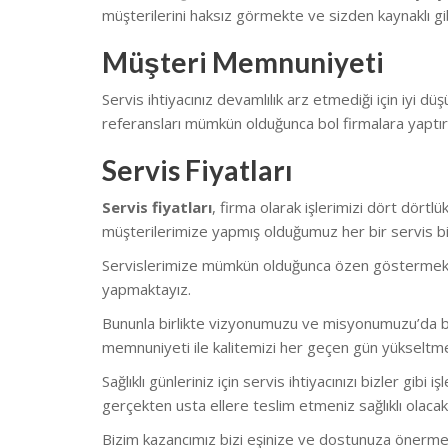
müşterilerini haksız görmekte ve sizden kaynaklı gib
Müşteri Memnuniyeti
Servis ihtiyacınız devamlılık arz etmediği için iyi düş
referansları mümkün olduğunca bol firmalara yaptı
Servis Fiyatları
Servis fiyatları
, firma olarak işlerimizi dört dört
müşterilerimize yapmış olduğumuz her bir servis biz
Servislerimize mümkün olduğunca özen göstermekteyiz.
yapmaktayız.
Bununla birlikte vizyonumuzu ve misyonumuzu’da bu
memnuniyeti ile kalitemizi her geçen gün yükseltm
Sağlıklı günleriniz için servis ihtiyacınızı bizler gi
gerçekten usta ellere teslim etmeniz sağlıklı olacakt
Bizim kazancımız bizi eşinize ve dostunuza önerme