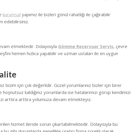
ve
kurumsal
yapımız ile bizleri gönül rahatlığı ile çağırabilir
m edebilirsiniz.
devam etmektedir. Dolayısıyla
Gömme Rezervuar Servis
, çevre
eşfini hemen hızlıca yapabilir ve uzman ustaları ile en uygun
alite
bizim için çok değerlidir. Güzel yorumlarınız bizler için birer
 hoşnutsuz kaldığınız yorumlarda ise hatalarımızı görüp kendimizi
zi arttıra arttıra yolumuza devam etmekteyiz.
erilen hizmet ileride sorun çıkartabilmektedir. Dolayısıyla bu
la bu gibi durumlarda genellikle üretici firma sürekli olarak