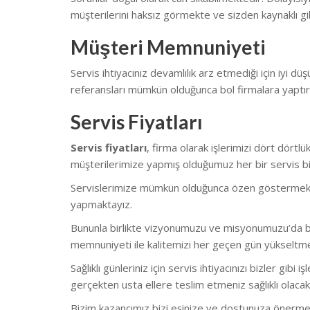
müşterilerini haksız görmekte ve sizden kaynaklı gib
Müşteri Memnuniyeti
Servis ihtiyacınız devamlılık arz etmediği için iyi düş
referansları mümkün olduğunca bol firmalara yaptı
Servis Fiyatları
Servis fiyatları
, firma olarak işlerimizi dört dört
müşterilerimize yapmış olduğumuz her bir servis biz
Servislerimize mümkün olduğunca özen göstermekteyiz.
yapmaktayız.
Bununla birlikte vizyonumuzu ve misyonumuzu’da bu
memnuniyeti ile kalitemizi her geçen gün yükseltm
Sağlıklı günleriniz için servis ihtiyacınızı bizler gi
gerçekten usta ellere teslim etmeniz sağlıklı olacakt
Bizim kazancımız bizi eşinize ve dostunuza önerme