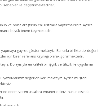
i sebepler ile geçiştirmektedirler.
ünüp ve bolca araştırılıp ehli ustalara yaptırmalısınız. Ayrıca
rmanız büyük önem taşımaktadır.
lük yapmaya gayret göstermekteyiz. Bununla birlikte s
iz değerli
ler için birer referans kaynağı olarak görülmektedir.
 Dolayısıyla en kaliteli bir işçilik ve titizlik ile uygulama
 yazdıklarımız değerleri korumaktayız. Ayrıca müşteri
ekteyiz.
bi işlerine önem veren ustalara emanet ediniz. Bunun dışında
ır.
k olmaktadır.