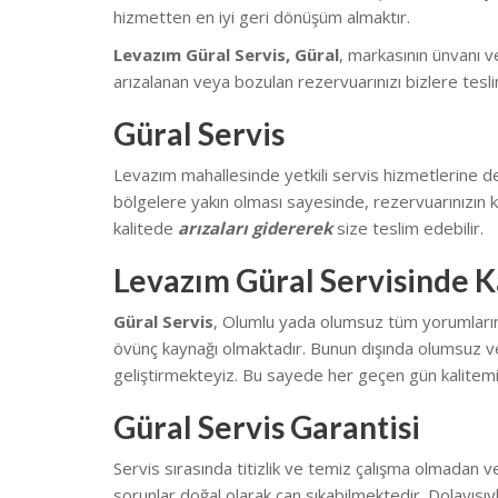
hizmetten en iyi geri dönüşüm almaktır.
Levazım Güral Servis, Güral
, markasının ünvanı 
arızalanan veya bozulan rezervuarınızı bizlere tesli
Güral Servis
Levazım mahallesinde yetkili servis hizmetlerine 
bölgelere yakın olması sayesinde, rezervuarınızın k
kalitede
arızaları gidererek
size teslim edebilir.
Levazım Güral Servisinde K
Güral Servis
, Olumlu yada olumsuz tüm yorumlarınız 
övünç kaynağı olmaktadır. Bunun dışında olumsuz ve
geliştirmekteyiz.
Bu sayede her geçen gün kalitemi
Güral Servis Garantisi
Servis sırasında titizlik ve temiz çalışma olmadan v
sorunlar doğal olarak can sıkabilmektedir.
Dolayısıy