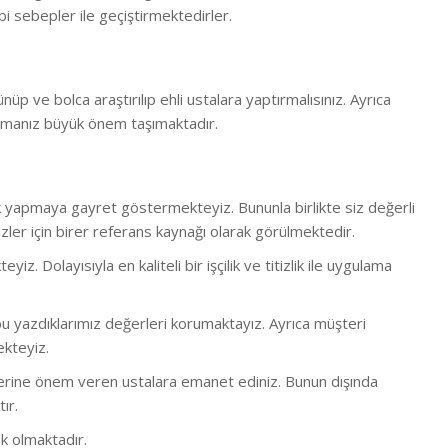
i sebepler ile geçiştirmektedirler.
ünüp ve bolca araştırılıp ehli ustalara yaptırmalısınız. Ayrıca
rmanız büyük önem taşımaktadır.
lük yapmaya gayret göstermekteyiz. Bununla birlikte s
iz değerli
ler için birer referans kaynağı olarak görülmektedir.
 Dolayısıyla en kaliteli bir işçilik ve titizlik ile uygulama
 yazdıklarımız değerleri korumaktayız. Ayrıca müşteri
ekteyiz.
bi işlerine önem veren ustalara emanet ediniz. Bunun dışında
ır.
k olmaktadır.