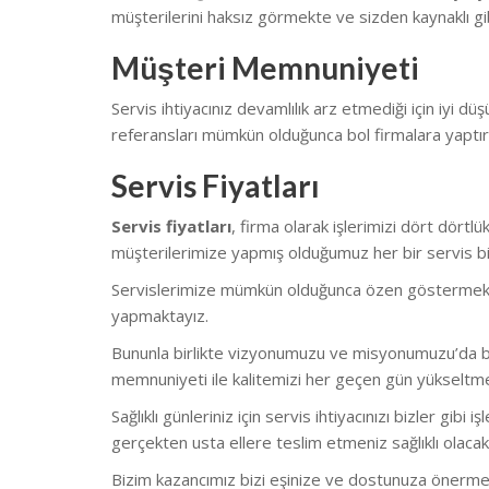
müşterilerini haksız görmekte ve sizden kaynaklı gib
Müşteri Memnuniyeti
Servis ihtiyacınız devamlılık arz etmediği için iyi düş
referansları mümkün olduğunca bol firmalara yaptı
Servis Fiyatları
Servis fiyatları
, firma olarak işlerimizi dört dört
müşterilerimize yapmış olduğumuz her bir servis biz
Servislerimize mümkün olduğunca özen göstermekteyiz.
yapmaktayız.
Bununla birlikte vizyonumuzu ve misyonumuzu’da bu
memnuniyeti ile kalitemizi her geçen gün yükseltm
Sağlıklı günleriniz için servis ihtiyacınızı bizler gi
gerçekten usta ellere teslim etmeniz sağlıklı olacakt
Bizim kazancımız bizi eşinize ve dostunuza önerme