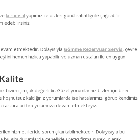
 ve
kurumsal
yapımız ile bizleri gönül rahatlığı ile çağırabilir
m edebilirsiniz.
 devam etmektedir. Dolayısıyla
Gömme Rezervuar Servis
, çevre
eşfini hemen hızlıca yapabilir ve uzman ustaları ile en uygun
Kalite
bizim için çok değerlidir. Güzel yorumlarınız bizler için birer
 hoşnutsuz kaldığınız yorumlarda ise hatalarımızı görüp kendimizi
zi arttıra arttıra yolumuza devam etmekteyiz.
erilen hizmet ileride sorun çıkartabilmektedir. Dolayısıyla bu
la bu gibi durumlarda genellikle üretici firma sürekli olarak