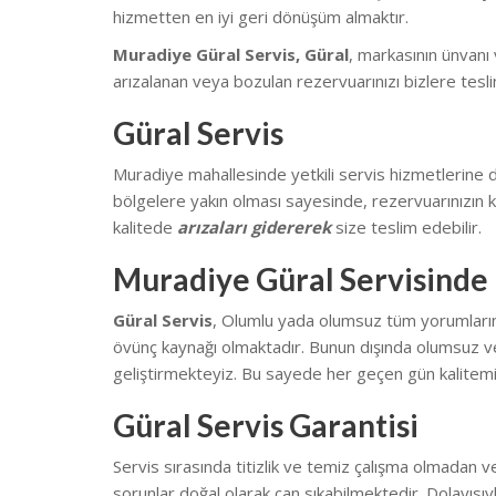
hizmetten en iyi geri dönüşüm almaktır.
Muradiye Güral Servis, Güral
, markasının ünvanı
arızalanan veya bozulan rezervuarınızı bizlere tesli
Güral Servis
Muradiye mahallesinde yetkili servis hizmetlerine
bölgelere yakın olması sayesinde, rezervuarınızın k
kalitede
arızaları gidererek
size teslim edebilir.
Muradiye Güral Servisinde 
Güral Servis
, Olumlu yada olumsuz tüm yorumlarınız 
övünç kaynağı olmaktadır. Bunun dışında olumsuz ve
geliştirmekteyiz.
Bu sayede her geçen gün kalitemi
Güral Servis Garantisi
Servis sırasında titizlik ve temiz çalışma olmadan v
sorunlar doğal olarak can sıkabilmektedir.
Dolayısıy