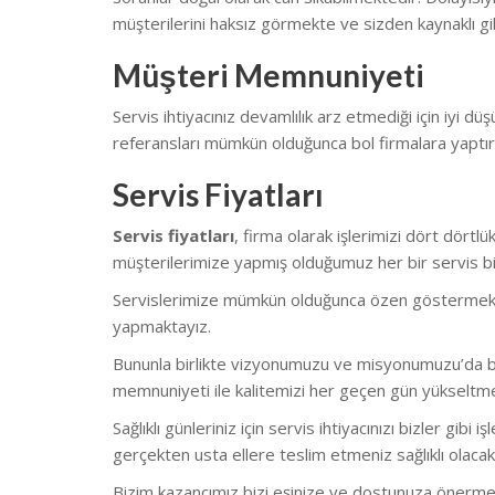
müşterilerini haksız görmekte ve sizden kaynaklı gib
Müşteri Memnuniyeti
Servis ihtiyacınız devamlılık arz etmediği için iyi düş
referansları mümkün olduğunca bol firmalara yaptı
Servis Fiyatları
Servis fiyatları
, firma olarak işlerimizi dört dört
müşterilerimize yapmış olduğumuz her bir servis biz
Servislerimize mümkün olduğunca özen göstermekteyiz.
yapmaktayız.
Bununla birlikte vizyonumuzu ve misyonumuzu’da bu
memnuniyeti ile kalitemizi her geçen gün yükseltm
Sağlıklı günleriniz için servis ihtiyacınızı bizler gi
gerçekten usta ellere teslim etmeniz sağlıklı olacakt
Bizim kazancımız bizi eşinize ve dostunuza önerme