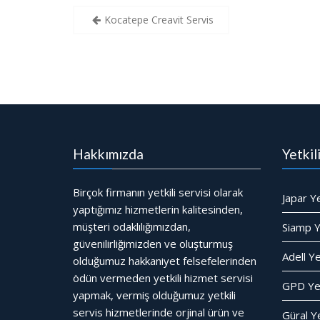
Yazı
Kocatepe Creavit Servis
gezinmesi
Hakkımızda
Yetkil
Birçok firmanın yetkili servisi olarak
Japar Ye
yaptığımız hizmetlerin kalitesinden,
müşteri odaklılığımızdan,
Siamp Ye
güvenilirliğimizden ve oluşturmuş
Adell Ye
olduğumuz hakkaniyet felsefelerinden
ödün vermeden yetkili hizmet servisi
GPD Yet
yapmak, vermiş olduğumuz yetkili
servis hizmetlerinde orjinal ürün ve
Güral Ye