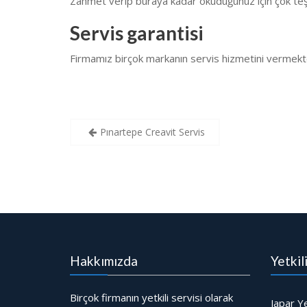
Zahmet verip buraya kadar okuduğunuz için çok teş
Servis garantisi
Firmamız birçok markanın servis hizmetini vermekt
Yazı
Pınartepe Creavit Servis
gezinmesi
Hakkımızda
Yetkil
Birçok firmanın yetkili servisi olarak
Japar Ye