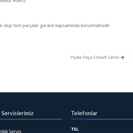
ekkür ederiz.
e olup tüm parçalar garanti kapsamında korunmaktadır.
Piyale Paşa Creavit Servis
i Servislerimiz
Telefonlar
TEL
tkili Servis