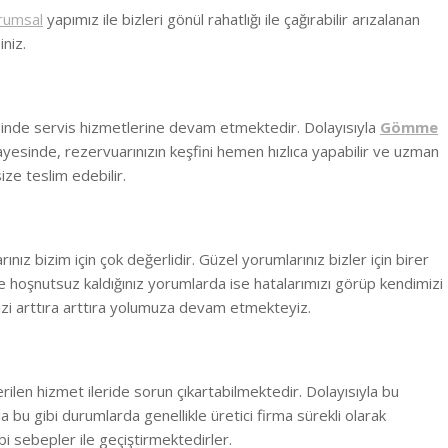
rumsal
yapımız ile bizleri gönül rahatlığı ile çağırabilir arızalanan
niz.
sinde
servis hizmetlerine devam etmektedir. Dolayısıyla
Gömme
ayesinde, rezervuarınızın keşfini hemen hızlıca yapabilir ve uzman
ize teslim edebilir.
ız bizim için çok değerlidir. Güzel yorumlarınız bizler için birer
 hoşnutsuz kaldığınız yorumlarda ise hatalarımızı görüp kendimizi
zi arttıra arttıra yolumuza devam etmekteyiz.
erilen hizmet ileride sorun çıkartabilmektedir. Dolayısıyla bu
la bu gibi durumlarda genellikle üretici firma sürekli olarak
i sebepler ile geçiştirmektedirler.