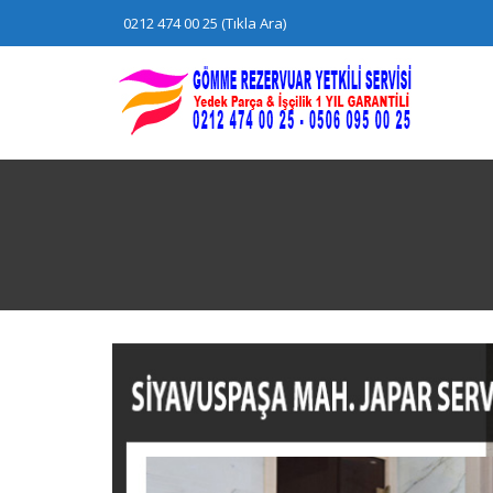
Skip
0212 474 00 25 (Tıkla Ara)
to
content