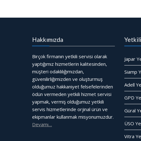
Hakkımızda
Yetkil
Birçok firmanın yetkili servisi olarak
Japar Ye
yaptığımız hizmetlerin kalitesinden,
müşteri odaklılığımızdan,
Siamp Ye
güvenilirliğimizden ve oluşturmuş
Adell Ye
olduğumuz hakkaniyet felsefelerinden
ödün vermeden yetkili hizmet servisi
GPD Yet
yapmak, vermiş olduğumuz yetkili
servis hizmetlerinde orjinal ürün ve
Güral Ye
ekipmanlar kullanmak misyonumuzdur.
ÜSO Yet
Devamı…
Vitra Ye