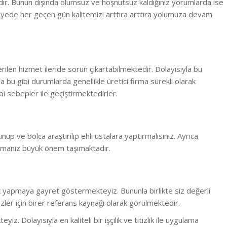
adır. Bunun dışında olumsuz ve hoşnutsuz kaldığınız yorumlarda ise
yede her geçen gün kalitemizi arttıra arttıra yolumuza devam
erilen hizmet ileride sorun çıkartabilmektedir. Dolayısıyla bu
la bu gibi durumlarda genellikle üretici firma sürekli olarak
i sebepler ile geçiştirmektedirler.
ünüp ve bolca araştırılıp ehli ustalara yaptırmalısınız. Ayrıca
rmanız büyük önem taşımaktadır.
lük yapmaya gayret göstermekteyiz. Bununla birlikte s
iz değerli
ler için birer referans kaynağı olarak görülmektedir.
 Dolayısıyla en kaliteli bir işçilik ve titizlik ile uygulama