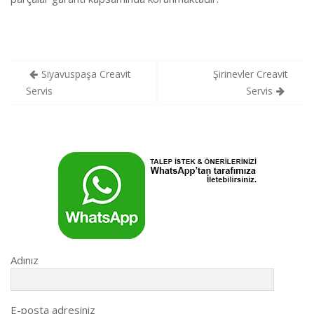
Yazı
Siyavuspaşa Creavit
Şirinevler Creavit
gezinmesi
Servis
Servis
Adınız
E-posta adresiniz