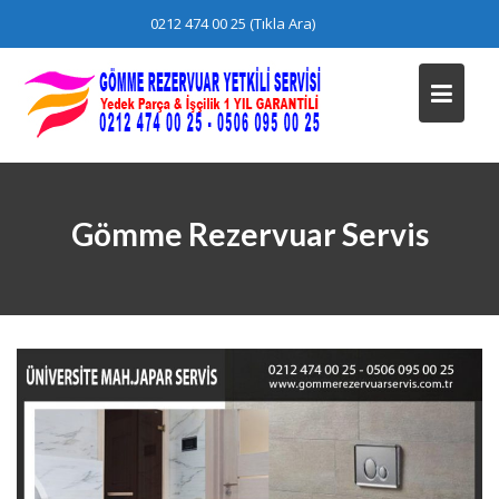
Skip
0212 474 00 25 (Tıkla Ara)
to
content
Gömme Rezervuar Servis